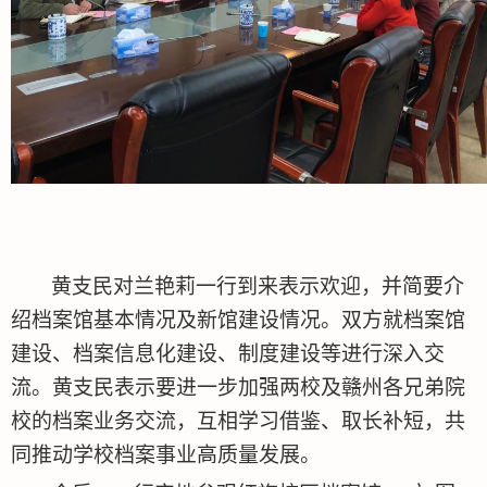
黄支民
对
兰艳莉
一行到来表示欢迎，并简要介
绍档案馆基本情况
及新馆建设情况。双方就档案馆
建设、档案信息化建设、
制度建设
等进行深入交
流。
黄支民
表示要进一步加强两校
及赣州各兄弟院
校
的
档案
业务交流，互相学习借鉴、取长补短，共
同推动学校档案事业高质量发展。