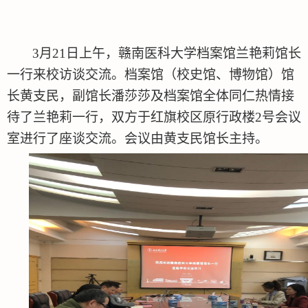
3
月
21
日
上
午，
赣南医科大学档案馆兰艳莉馆长
一行来校访谈交流。档案馆
（
校史馆、博物馆
）
馆
长
黄支民
，
副馆长潘莎莎及档案馆全体同仁
热情接
待了
兰艳莉
一行，双方于
红旗
校区
原行政
楼
2
号会议
室进行
了
座谈交流。
会议由黄支民馆长主持。